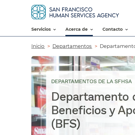
servicios​​
acerca de​​
contacto​​
Ruta
Inicio​​
Departamentos​​
Departamento d
de
navegación​​
DEPARTAMENTOS DE LA SFHSA
Departamento 
Beneficios y Ap
(BFS)​​