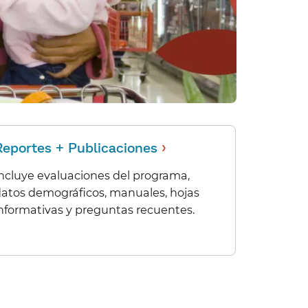
›
Reportes + Publicaciones
​​
ncluye evaluaciones del programa,
atos demográficos, manuales, hojas
nformativas y preguntas recuentes.​​