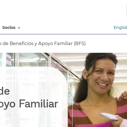
Saltar
al
contenido
principal​​
socios​​
Englis
e Beneficios y Apoyo Familiar (BFS)​​
de
oyo Familiar