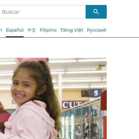
h
Español
中文
Filipino
Tiếng Việt
Русский