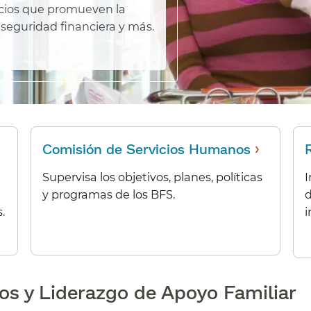
icios que promueven la
a seguridad financiera y más.​​
›
Comisión de Servicios Humanos
​​
Supervisa los objetivos, planes, políticas
I
y programas de los BFS.​​
d
​
i
s y Liderazgo de Apoyo Familiar​​