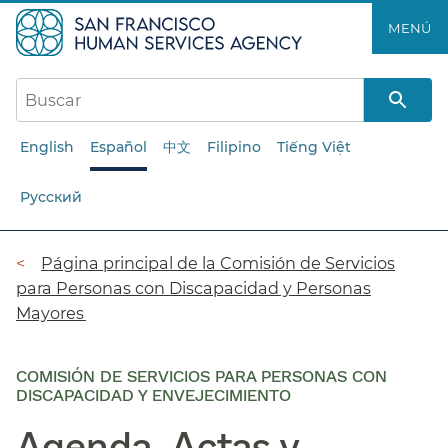
Saltar
MENÚ​​
al
contenido
principal​​
English
Español
中文
Filipino
Tiếng Việt
Русский
Ruta
Página principal de la Comisión de Servicios
para Personas con Discapacidad y Personas
de
Mayores​​
navegación​​
COMISIÓN DE SERVICIOS PARA PERSONAS CON
DISCAPACIDAD Y ENVEJECIMIENTO
Agenda, Actas y