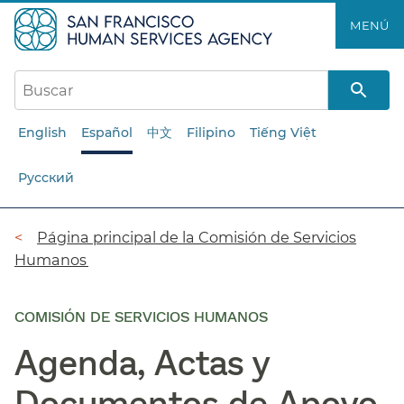
Saltar
MENÚ​​
al
contenido
principal​​
English
Español
中文
Filipino
Tiếng Việt
Русский
Ruta
Página principal de la Comisión de Servicios
Humanos​​
de
navegación​​
COMISIÓN DE SERVICIOS HUMANOS
Agenda, Actas y
Documentos de Apoyo​​