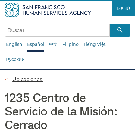
Saltar
MENÚ​​
al
contenido
principal​​
English
Español
中文
Filipino
Tiếng Việt
Русский
Ruta
Ubicaciones​​
de
1235 Centro de
navegación​​
Servicio de la Misión:
Cerrado