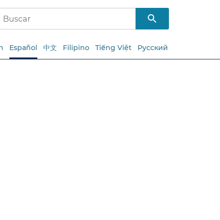
h
Español
中文
Filipino
Tiếng Việt
Русский