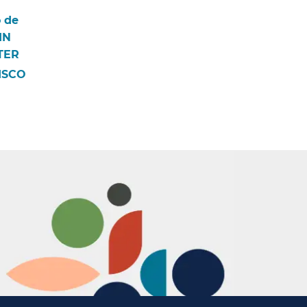
 de
IN
R​​
SCO​​