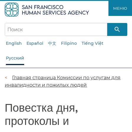
Перейти
МЕНЮ​​
к
основному
содержанию​​
English
Español
中文
Filipino
Tiếng Việt
Русский
Цепочка
Главная страница Комиссии по услугам для
инвалидности и пожилых людей​​
навигации​​
Повестка дня,
протоколы и