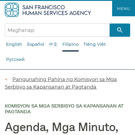
Laktawan
MENU​​
ang
pangunahing
nilalaman​​
English
Español
中文
Filipino
Tiếng Việt
Русский
Breadcrumb​​
Pangunahing Pahina ng Komisyon sa Mga
Serbisyo sa Kapansanan at Pagtanda​​
KOMISYON SA MGA SERBISYO SA KAPANSANAN AT
PAGTANDA
Agenda, Mga Minuto,