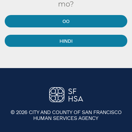
mo?​​
OO​​
HINDI​​
© 2026 CITY AND COUNTY OF SAN FRANCISCO
HUMAN SERVICES AGENCY
​​