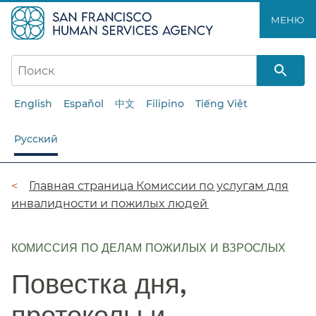
Перейти
МЕНЮ​​
к
основному
содержанию​​
English
Español
中文
Filipino
Tiếng Việt
Русский
Цепочка
Главная страница Комиссии по услугам для
инвалидности и пожилых людей​​
навигации​​
КОМИССИЯ ПО ДЕЛАМ ПОЖИЛЫХ И ВЗРОСЛЫХ
Повестка дня,
протоколы и