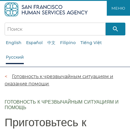
Перейти
МЕНЮ​​
к
основному
содержанию​​
English
Español
中文
Filipino
Tiếng Việt
Русский
Цепочка
Готовность к чрезвычайным ситуациям и
оказание помощи​​
навигации​​
ГОТОВНОСТЬ К ЧРЕЗВЫЧАЙНЫМ СИТУАЦИЯМ И
ПОМОЩЬ
Приготовьтесь к