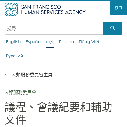
跳
選單​​
至
主
要
內
容​​
English
Español
中文
Filipino
Tiếng Việt
Русский
導
人類服務委員會主頁​​
覽
列​​
人類服務委員會
議程、會議紀要和輔助
文件​​