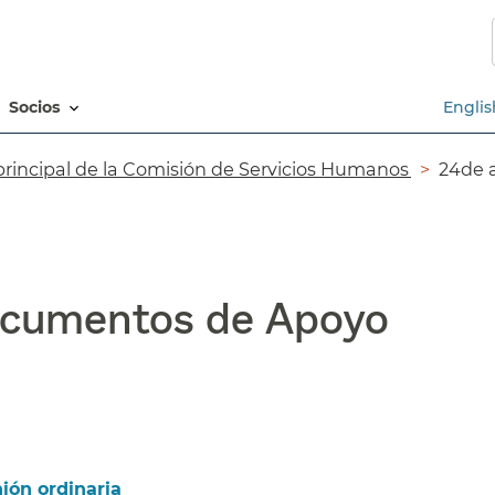
Saltar
al
contenido
principal​​
socios​​
Englis
rincipal de la Comisión de Servicios Humanos​​
24de a
cumentos de Apoyo​​
ón ordinaria​​