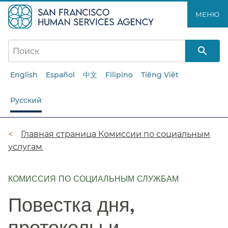
Перейти
МЕНЮ​​
к
основному
содержанию​​
English
Español
中文
Filipino
Tiếng Việt
Русский
Цепочка
Главная страница Комиссии по социальным
услугам​​
навигации​​
КОМИССИЯ ПО СОЦИАЛЬНЫМ СЛУЖБАМ
Повестка дня,
протоколы и