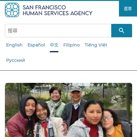
跳
選單​​
至
主
要
內
容​​
English
Español
中文
Filipino
Tiếng Việt
Русский