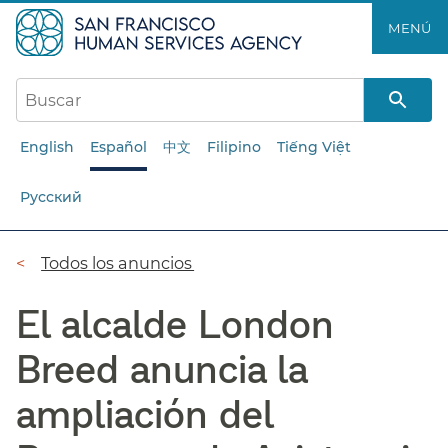
Saltar
MENÚ​​
al
contenido
principal​​
English
Español
中文
Filipino
Tiếng Việt
Русский
Ruta
Todos los anuncios​​
de
El alcalde London
navegación​​
Breed anuncia la
ampliación del