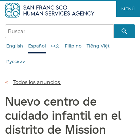
Saltar
MENÚ​​
al
contenido
principal​​
English
Español
中文
Filipino
Tiếng Việt
Русский
Ruta
Todos los anuncios​​
de
Nuevo centro de
navegación​​
cuidado infantil en el
distrito de Mission​​