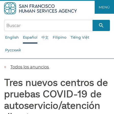
Saltar
MENÚ​​
al
contenido
principal​​
English
Español
中文
Filipino
Tiếng Việt
Русский
Ruta
Todos los anuncios​​
de
Tres nuevos centros de
navegación​​
pruebas COVID-19 de
autoservicio/atención