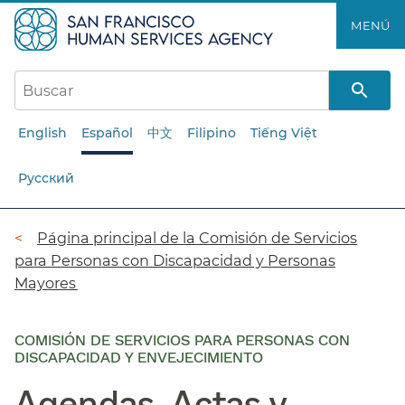
Saltar
MENÚ​​
al
contenido
principal​​
English
Español
中文
Filipino
Tiếng Việt
Русский
Ruta
Página principal de la Comisión de Servicios
para Personas con Discapacidad y Personas
de
Mayores​​
navegación​​
COMISIÓN DE SERVICIOS PARA PERSONAS CON
DISCAPACIDAD Y ENVEJECIMIENTO
Agendas, Actas y