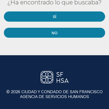
¿Ha encontrado lo que buscaba?​​
SÍ​​
NO​​
© 2026 CIUDAD Y CONDADO DE SAN FRANCISCO
AGENCIA DE SERVICIOS HUMANOS
​​