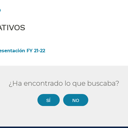
​
IVOS​​
sentación FY 21-22​​
¿Ha encontrado lo que buscaba?​​
SÍ​​
NO​​