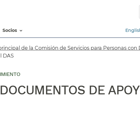
Saltar
al
contenido
principal​​
socios​​
Englis
rincipal de la Comisión de Servicios para Personas con
 DAS​​
CIMIENTO
 DOCUMENTOS DE APOYO