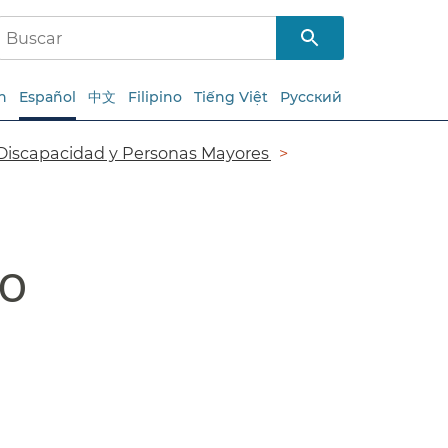
h
Español
中文
Filipino
Tiếng Việt
Русский
 Discapacidad y Personas Mayores​​
​​