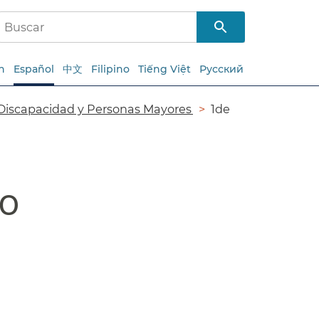
h
Español
中文
Filipino
Tiếng Việt
Русский
 Discapacidad y Personas Mayores​​
1de
​​