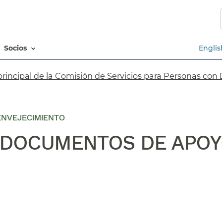
Saltar
al
contenido
principal​​
socios​​
Englis
rincipal de la Comisión de Servicios para Personas con
 ENVEJECIMIENTO
 DOCUMENTOS DE APOYO