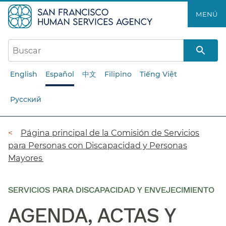
Saltar
MENÚ​​
al
contenido
principal​​
English
Español
中文
Filipino
Tiếng Việt
Русский
Ruta
Página principal de la Comisión de Servicios
para Personas con Discapacidad y Personas
de
Mayores​​
navegación​​
SERVICIOS PARA DISCAPACIDAD Y ENVEJECIMIENTO
AGENDA, ACTAS Y