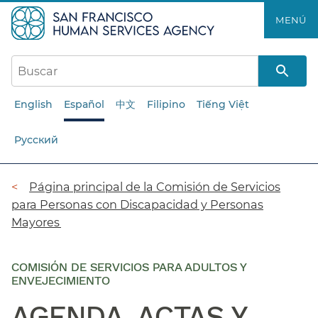
Saltar
MENÚ​​
al
contenido
principal​​
English
Español
中文
Filipino
Tiếng Việt
Русский
Ruta
Página principal de la Comisión de Servicios
para Personas con Discapacidad y Personas
de
Mayores​​
navegación​​
COMISIÓN DE SERVICIOS PARA ADULTOS Y
ENVEJECIMIENTO
AGENDA, ACTAS Y