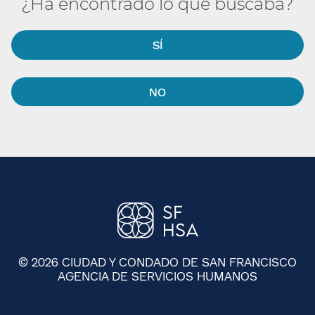
¿Ha encontrado lo que buscaba?​​
SÍ​​
NO​​
© 2026 CIUDAD Y CONDADO DE SAN FRANCISCO
AGENCIA DE SERVICIOS HUMANOS
​​