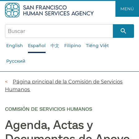
Saltar
MENÚ​​
al
contenido
principal​​
English
Español
中文
Filipino
Tiếng Việt
Русский
Ruta
Página principal de la Comisión de Servicios
Humanos​​
de
navegación​​
COMISIÓN DE SERVICIOS HUMANOS
Agenda, Actas y
Documentos de Apoyo​​