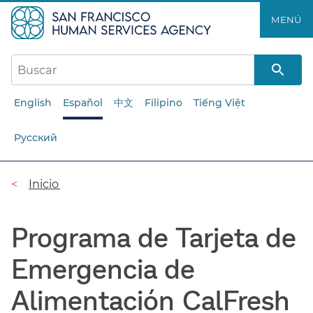
Saltar
MENÚ​​
al
contenido
principal​​
English
Español
中文
Filipino
Tiếng Việt
Русский
Ruta
Inicio​​
de
Programa de Tarjeta de
navegación​​
Emergencia de
Alimentación CalFresh​​