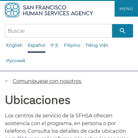
Saltar
MENÚ​​
al
contenido
principal​​
English
Español
中文
Filipino
Tiếng Việt
Русский
Ruta
Comuníquese con nosotros​​
de
Ubicaciones​​
navegación​​
Los centros de servicio de la SFHSA ofrecen
asistencia con el programa, en persona o por
teléfono. Consulta los detalles de cada ubicación