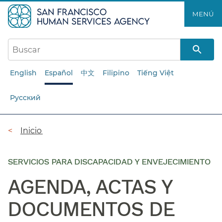
Saltar
MENÚ​​
al
contenido
principal​​
English
Español
中文
Filipino
Tiếng Việt
Русский
Ruta
Inicio​​
de
navegación​​
SERVICIOS PARA DISCAPACIDAD Y ENVEJECIMIENTO
AGENDA, ACTAS Y
DOCUMENTOS DE