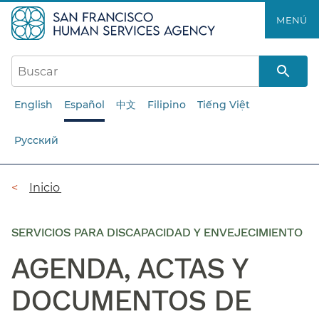
Saltar
MENÚ​​
al
contenido
principal​​
English
Español
中文
Filipino
Tiếng Việt
Русский
Ruta
Inicio​​
de
navegación​​
SERVICIOS PARA DISCAPACIDAD Y ENVEJECIMIENTO
AGENDA, ACTAS Y
DOCUMENTOS DE