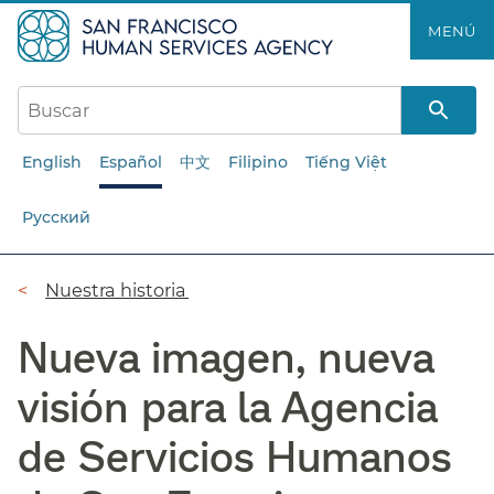
Saltar
MENÚ​​
al
contenido
principal​​
English
Español
中文
Filipino
Tiếng Việt
Русский
Ruta
Nuestra historia​​
de
Nueva imagen, nueva
navegación​​
visión para la Agencia
de Servicios Humanos