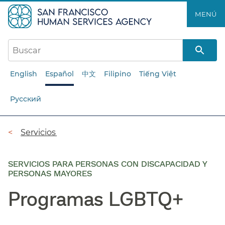
Saltar
MENÚ​​
al
contenido
principal​​
English
Español
中文
Filipino
Tiếng Việt
Русский
Ruta
Servicios​​
de
navegación​​
SERVICIOS PARA PERSONAS CON DISCAPACIDAD Y
PERSONAS MAYORES
Programas LGBTQ+​​