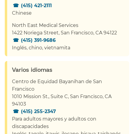
(415) 421-2111
​​
Chinese
​​
North East Medical Services​​
1422 Noriega Street, San Francisco, CA 94122​​
(415) 391-9686
Inglés, chino, vietnamita​​
Varios idiomas​​
Centro de Equidad Bayanihan de San
Francisco​​
1010 Mission St., Suite C, San Francisco, CA
94103​​
(415) 255-2347
Para adultos mayores y adultos con
discapacidades​​
Inglés, tagalo, itawis, ilocano, bisaya, taishanés,