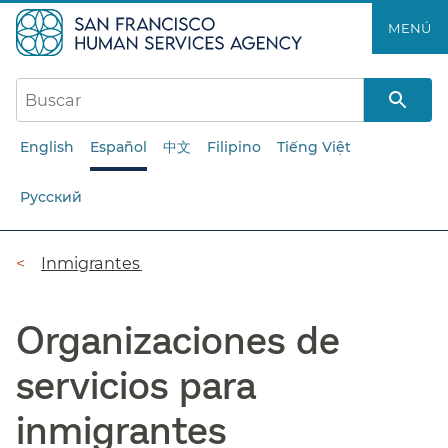
Saltar
MENÚ​​
al
contenido
principal​​
English
Español
中文
Filipino
Tiếng Việt
Русский
Ruta
Inmigrantes​​
de
Organizaciones de
navegación​​
servicios para
inmigrantes​​