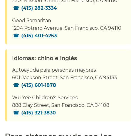
2301 Mission Street, San Francisco, CA 94110​​
(
415) 282-3334
​​
Good Samaritan​​
1294 Potrero Avenue, San Francisco, CA 94110​​
(415) 401-4253
Idiomas: chino e inglés​​
Autoayuda para personas mayores​​
601 Jackson Street, San Francisco, CA 94133
​​
(415) 601-1878
​​
Wu Yee Children's Services​​
888 Clay Street, San Francisco, CA 94108
​​
(415) 321-3830
​​
Para obtener ayuda con las