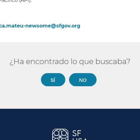
cífico (API).​​
.
ica.mateu-newsome@sfgov.org​​
¿Ha encontrado lo que buscaba?​​
SÍ​​
NO​​