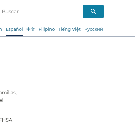
h
Español
中文
Filipino
Tiếng Việt
Русский
amilias,
el
SFHSA,