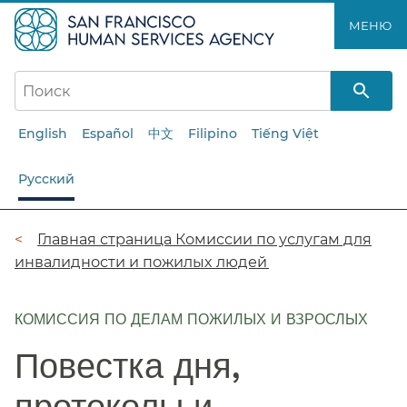
Перейти
МЕНЮ​​
к
основному
содержанию​​
English
Español
中文
Filipino
Tiếng Việt
Русский
Цепочка
Главная страница Комиссии по услугам для
инвалидности и пожилых людей​​
навигации​​
КОМИССИЯ ПО ДЕЛАМ ПОЖИЛЫХ И ВЗРОСЛЫХ
Повестка дня,
протоколы и