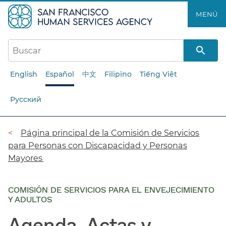
Saltar
MENÚ​​
al
contenido
principal​​
English
Español
中文
Filipino
Tiếng Việt
Русский
Ruta
Página principal de la Comisión de Servicios
para Personas con Discapacidad y Personas
de
Mayores​​
navegación​​
COMISIÓN DE SERVICIOS PARA EL ENVEJECIMIENTO
Y ADULTOS
Agenda, Actas y