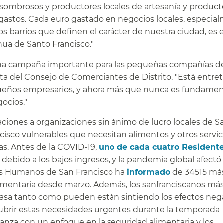
sombrosos y productores locales de artesanía y product
 gastos. Cada euro gastado en negocios locales, especia
os barrios que definen el carácter de nuestra ciudad, es 
ua de Santo Francisco."​​
 una campaña importante para las pequeñas compañías d
a del Consejo de Comerciantes de Distrito. "Está entret
ueños empresarios, y ahora más que nunca es fundamen
cios."​​
ciones a organizaciones sin ánimo de lucro locales de S
isco vulnerables que necesitan alimentos y otros servic
as. Antes de la COVID-19,
uno de cada cuatro Resident
ebido a los bajos ingresos, y la pandemia global afectó
cios Humanos de San Francisco ha
informado
de 34515 má
limentaria desde marzo. Además, los sanfranciscanos má
asa tanto como pueden están sintiendo los efectos neg
 cubrir estas necesidades urgentes durante la temporada
anza con un enfoque en la seguridad alimentaria y los