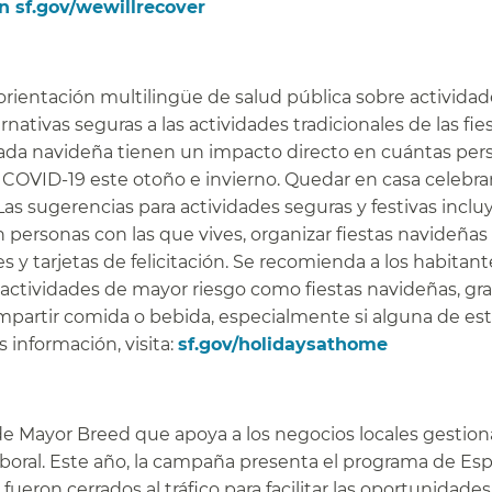
en sf.gov/wewillrecover
​​
rientación multilingüe de salud pública sobre actividad
rnativas seguras a las actividades tradicionales de las fies
ada navideña tienen un impacto directo en cuántas per
COVID-19 este otoño e invierno. Quedar en casa celebr
Las sugerencias para actividades seguras y festivas inclu
n personas con las que vives, organizar fiestas navideñas
s y tarjetas de felicitación. Se recomienda a los habitan
y actividades de mayor riesgo como fiestas navideñas, gr
partir comida o bebida, especialmente si alguna de es
s información, visita:
sf.gov/holidaysathome
​​
e Mayor Breed que apoya a los negocios locales gestio
aboral. Este año, la campaña presenta el programa de Es
eron cerrados al tráfico para facilitar las oportunidade