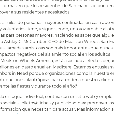
e formas en que los residentes de San Francisco pueden
oyar a sus residentes necesitados.​​
s a miles de personas mayores confinadas en casa que v
 voluntarios tiene, y sigue siendo, una voz amable al otr
idas para personas mayores, haciéndoles saber que algui
dijo Ashley C. McCumber, CEO de Meals on Wheels San Fr
y las llamadas amistosas son más importantes que nunca.
mpactos negativos del aislamiento social en los adultos
Meals on Wheels America, está asociado a efectos perjud
l millones en gasto anual en Medicare. Estamos entusias
ghbors in Need porque organizaciones como la nuestra e
tribuciones filantrópicas para atender a nuestros client
te las fiestas y durante todo el año."​​
a enfoque individual, contará con un sitio web y emple
sociales, folletos/afiches y publicidad para promover los
 información que necesitan para actuar. Más información 