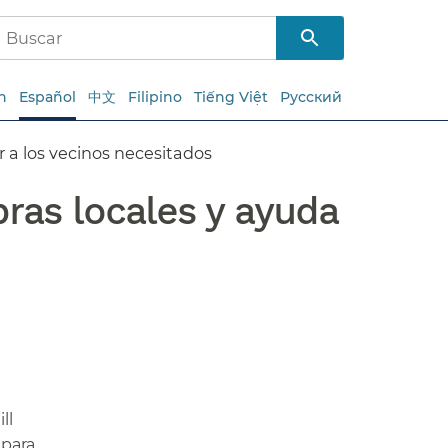
h
Español
中文
Filipino
Tiếng Việt
Русский
a los vecinos necesitados​​
ras locales y ayuda
ll
 para