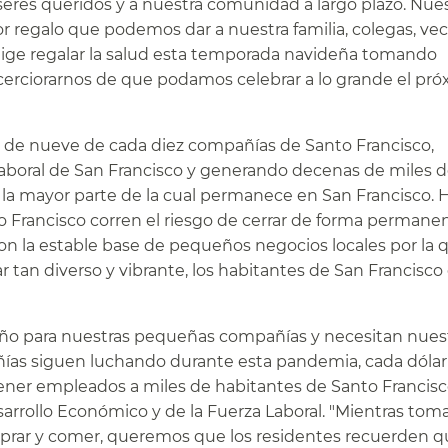
res queridos y a nuestra comunidad a largo plazo. Nues
or regalo que podemos dar a nuestra familia, colegas, vec
 "Elige regalar la salud esta temporada navideña tomando
cerciorarnos de que podamos celebrar a lo grande el pr
de nueve de cada diez compañías de Santo Francisco,
laboral de San Francisco y generando decenas de miles 
la mayor parte de la cual permanece en San Francisco. H
Francisco corren el riesgo de cerrar de forma permanen
con la estable base de pequeños negocios locales por la 
r tan diverso y vibrante, los habitantes de San Francisc
 año para nuestras pequeñas compañías y necesitan nues
as siguen luchando durante esta pandemia, cada dólar
tener empleados a miles de habitantes de Santo Francisco
esarrollo Económico y de la Fuerza Laboral. "Mientras to
mprar y comer, queremos que los residentes recuerden q