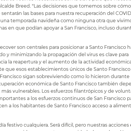
l alcalde Breed. "Las decisiones que tomemos sobre cómo
sentarán las bases para nuestra recuperación del COVID 
en una temporada navideña como ninguna otra que vivimo
mas en que podían apoyar a San Francisco, incluso duran
cover son centrales para posicionar a Santo Francisco ha
o y minimizando la propagación del virus es clave para
acia la reapertura y el aumento de la actividad económica
te que esos establecimientos únicos de Santo Francisc
Francisco sigan sobreviviendo como lo hicieron durante 
recuperación económica de Santo Francisco también dep
s más vulnerables. Los esfuerzos filantrópicos y de volunt
portantes a los esfuerzos continuos de San Francisco p
cen a los habitantes de Santo Francisco acceso a aliment
a festivo cualquiera. Será difícil, pero nuestras acciones