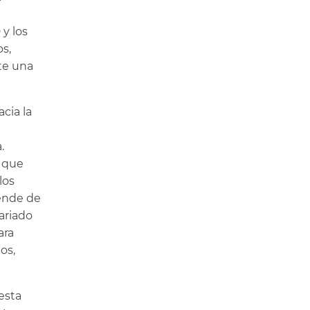
y los
s,
te una
cia la
.
o que
los
ende de
ariado
ara
os,
 esta