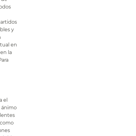
todos
artidos
bles y
n
tual en
en la
Para
a el
n ánimo
identes
s como
iones