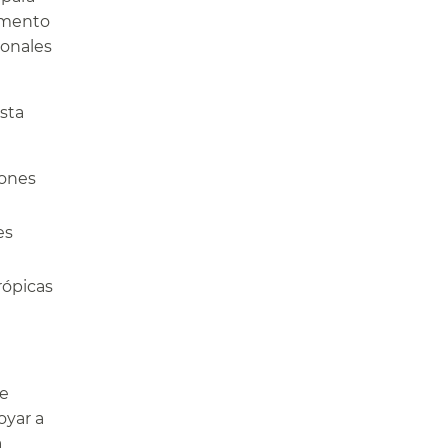
aumento
ionales
sta
iones
es
rópicas
ue
oyar a
a