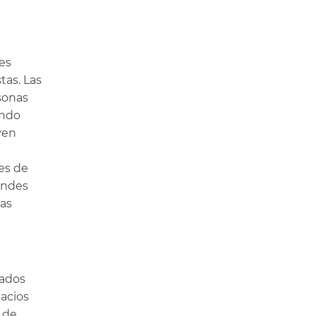
es
tas. Las
sonas
ando
yen
tes de
andes
tas
nados
pacios
s de