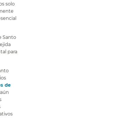
os solo
lmente
esencial
e Santo
ejida
tal para
anto
ios
es de
 aún
s
s
ativos