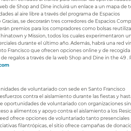
tio web de Shop and Dine incluirá un enlace a un mapa de 
dades al aire libre a través del programa de Espacios
e Gracias, se decorarán tres corredores de Espacios Comp
erán premios para los compradores como bolsas reutiliza
, Chinatown y Mission, todos los cuales experimentaron u
rciales durante el último año. Además, habrá una red vir
to Francisco que ofrecen opciones online y de recogida 
e regalos a través de la web Shop and Dine in the 49 . 
.com
​​
unidades de voluntariado con sede en Santo Francisco
esfuerzos contra el aislamiento durante las fiestas y hast
de oportunidades de voluntariado con organizaciones si
ceso a alimentos y apoyo contra el aislamiento a los Res
Need ofrece opciones de voluntariado tanto presenciale
iciativas filantrópicas, el sitio ofrece campañas de donac