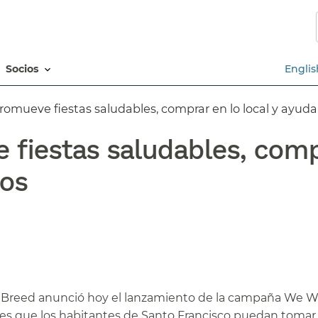
Saltar
al
contenido
principal​​
socios​​
Englis
omueve fiestas saludables, comprar en lo local y ayudar 
 fiestas saludables, comp
s​​
. Breed anunció hoy el lanzamiento de la campaña We Wi
es que los habitantes de Santo Francisco puedan tomar