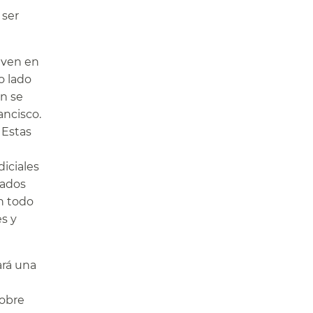
 ser
iven en
o lado
en se
ancisco.
 Estas
iciales
mados
n todo
es y
ará una
sobre