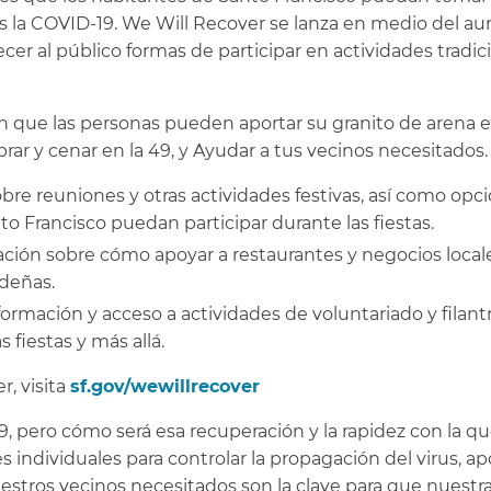
as la COVID-19. We Will Recover se lanza en medio del 
cer al público formas de participar en actividades tradic
n que las personas pueden aportar su granito de arena e
r y cenar en la 49, y Ayudar a tus vecinos necesitados.​​
bre reuniones y otras actividades festivas, así como opc
o Francisco puedan participar durante las fiestas.​​
ación sobre cómo apoyar a restaurantes y negocios local
eñas.​​
ormación y acceso a actividades de voluntariado y filant
fiestas y más allá.​​
, visita
sf.gov/wewillrecover
​​
9, pero cómo será esa recuperación y la rapidez con la q
individuales para controlar la propagación del virus, ap
stros vecinos necesitados son la clave para que nuestr