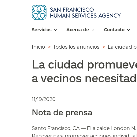
servicios​​
acerca de​​
contacto​​
Ruta
Inicio​​
Todos los anuncios​​
La ciudad pr
de
La ciudad promueve
navegación​​
a vecinos necesitado
11/19/2020
Nota de prensa​​
Santo Francisco, CA — El alcalde London N
Recover para promover acciones individual