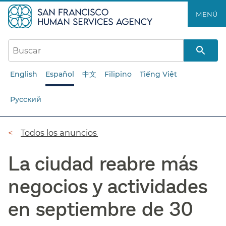
Saltar
MENÚ​​
al
contenido
principal​​
English
Español
中文
Filipino
Tiếng Việt
Русский
Ruta
Todos los anuncios​​
de
La ciudad reabre más
navegación​​
negocios y actividades
en septiembre de 30​​