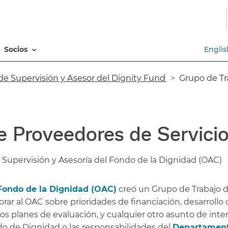
Saltar
al
contenido
principal​​
socios​​
Englis
e Supervisión y Asesor del Dignity Fund​​
Grupo de Tr
 Proveedores de Servicios
upervisión y Asesoría del Fondo de la Dignidad (OAC)​​
 Fondo de la Dignidad (OAC)
creó un Grupo de Trabajo 
ar al OAC sobre prioridades de financiación, desarrollo 
y los planes de evaluación, y cualquier otro asunto de inte
do de Dignidad o las responsabilidades del
Departamen