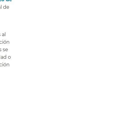
l de
a
 al
ción
s se
dad o
ción