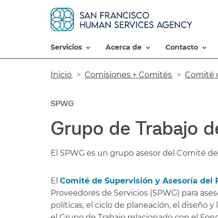
servicios​​
acerca de​​
contacto​​
Ruta
Inicio​​
Comisiones + Comités​​
Comité d
de
SPWG
navegación​​
Grupo de Trabajo de
El SPWG es un grupo asesor del Comité de S
El
Comité de Supervisión y Asesoría del
Proveedores de Servicios (SPWG) para asesor
políticas, el ciclo de planeación, el diseño 
el Grupo de Trabajo relacionado con el Fon