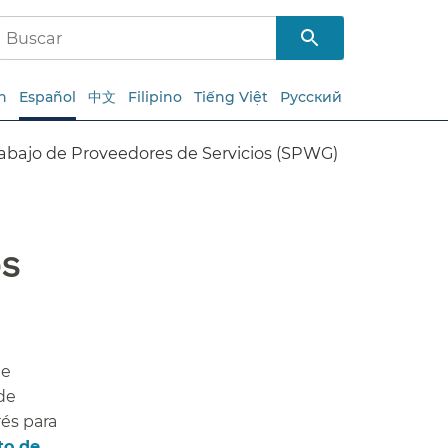
h
Español
中文
Filipino
Tiếng Việt
Русский
abajo de Proveedores de Servicios (SPWG)​​
​​
de
de
rés para
to de