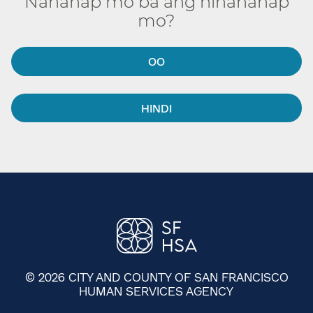
Nahanap mo ba ang hinahanap
mo?​​
OO​​
HINDI​​
© 2026 CITY AND COUNTY OF SAN FRANCISCO
HUMAN SERVICES AGENCY
​​