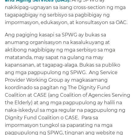
nakikipag-ugnayan sa isang cross-section ng mga
tagapagbigay ng serbisyo sa pagbibigay ng
impormasyon, edukasyon, at konsultasyon sa OAC.​​
Ang pagiging kasapi sa SPWG ay bukas sa
anumang organisasyon na kasalukuyang at
aktibong nagbibigay ng mga serbisyo sa mga
matatanda, may sapat na gulang na may
kapansanan, at tagapag-alaga. Bukas sa publiko
ang mga pagpupulong ng SPWG. Ang Service
Provider Working Group ay magkasamang
koordinado sa pagitan ng The Dignity Fund
Coalition at CASE (ang Coalition of Agencies Serving
the Elderly) at ang mga pagpupulong ay halili na
naka-iskedyul sa mga regular na pagpupulong ng
Dignity Fund Coalition o CASE. Para sa
impormasyon tungkol sa paparating na mga
pagpupulong ng SPWG, tingnan ang website ng