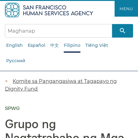
Laktawan
MENU​​
ang
pangunahing
nilalaman​​
English
Español
中文
Filipino
Tiếng Việt
Русский
Breadcrumb​​
Komite sa Pangangasiwa at Tagapayo ng
Dignity Fund​​
SPWG
Grupo ng
Nagtatrabaho ng Mga