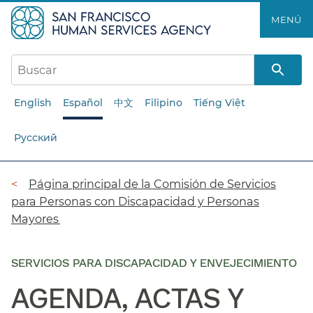
Saltar
MENÚ​​
al
contenido
principal​​
English
Español
中文
Filipino
Tiếng Việt
Русский
Ruta
Página principal de la Comisión de Servicios
para Personas con Discapacidad y Personas
de
Mayores​​
navegación​​
SERVICIOS PARA DISCAPACIDAD Y ENVEJECIMIENTO
AGENDA, ACTAS Y