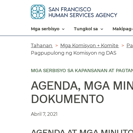
mga serbisyo​​
tungkol sa​​
makipag-
Breadcrumb​​
Tahanan​​
Mga Komisyon + Komite​​
Pa
Pagpupulong ng Komisyon ng DAS​​
MGA SERBISYO SA KAPANSANAN AT PAGTA
AGENDA, MGA MI
DOKUMENTO​​
Abril 7, 2021​​
AGENDA AT MGA MINUTO​