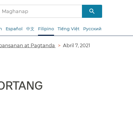
h
Español
中文
Filipino
Tiếng Việt
Русский
pansanan at Pagtanda​​
Abril 7, 2021
ORTANG