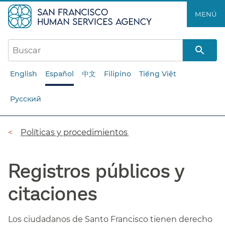
Saltar
MENÚ​​
al
contenido
principal​​
English
Español
中文
Filipino
Tiếng Việt
Русский
Ruta
Políticas y procedimientos​​
de
Registros públicos y
navegación​​
citaciones​​
Los ciudadanos de Santo Francisco tienen derecho