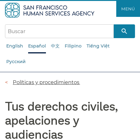
Saltar
MENÚ​​
al
contenido
principal​​
English
Español
中文
Filipino
Tiếng Việt
Русский
Ruta
Políticas y procedimientos​​
de
Tus derechos civiles,
navegación​​
apelaciones y
audiencias​​