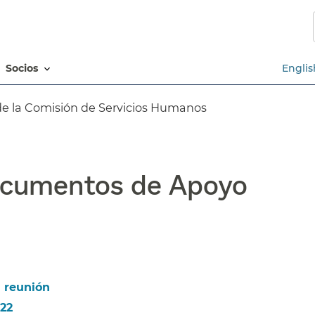
Saltar
al
contenido
principal​​
socios​​
Englis
e la Comisión de Servicios Humanos​​
cumentos de Apoyo​​
reunión​​
2​​