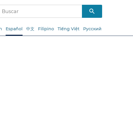
h
Español
中文
Filipino
Tiếng Việt
Русский