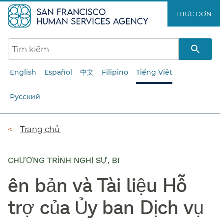
Chuyển
THỰC ĐƠN​​
đến
nội
dung
chính​​
English
Español
中文
Filipino
Tiếng Việt
Русский
Đường
Trang chủ​​
dẫn​​
CHƯƠNG TRÌNH NGHỊ SỰ, BI
ên bản và Tài liệu Hỗ
trợ của Ủy ban Dịch vụ