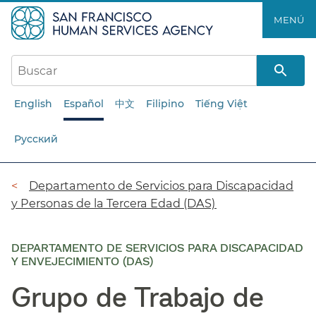
Saltar
MENÚ​​
al
contenido
principal​​
English
Español
中文
Filipino
Tiếng Việt
Русский
Ruta
Departamento de Servicios para Discapacidad
y Personas de la Tercera Edad (DAS)​​
de
navegación​​
DEPARTAMENTO DE SERVICIOS PARA DISCAPACIDAD
Y ENVEJECIMIENTO (DAS)
Grupo de Trabajo de