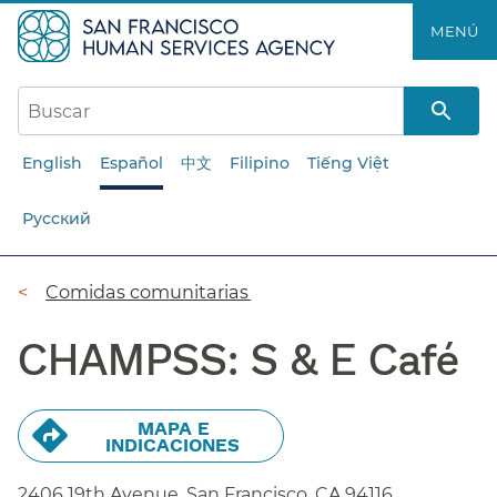
Saltar
MENÚ​​
al
contenido
principal​​
English
Español
中文
Filipino
Tiếng Việt
Русский
Ruta
Comidas comunitarias​​
de
CHAMPSS: S & E Café​​
navegación​​
MAPA E
INDICACIONES​​
2406 19th Avenue, San Francisco,
CA
94116