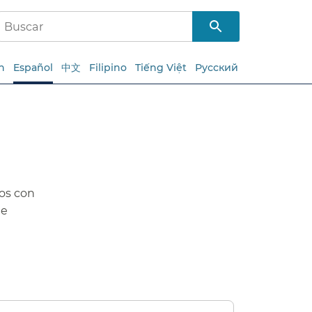
h
Español
中文
Filipino
Tiếng Việt
Русский
tos con
de