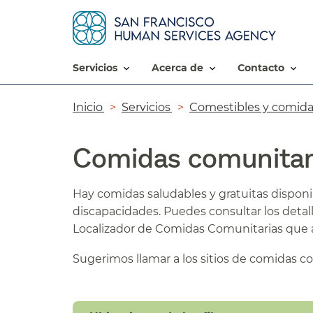
servicios​​
acerca de​​
contacto​​
Ruta
Inicio​​
Servicios​​
Comestibles y comidas
de
Comidas comunitaria
navegación​​
Hay comidas saludables y gratuitas disponi
discapacidades. Puedes consultar los deta
Localizador de Comidas Comunitarias que a
Sugerimos llamar a los sitios de comidas con 