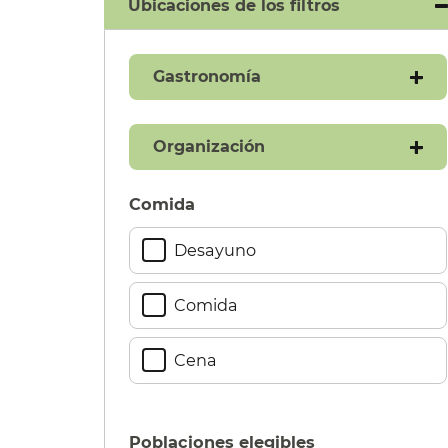
Ubicaciones de los filtros​​
Gastronomía​​
Organización​​
Comida
​​
Desayuno​​
Comida​​
Cena​​
Poblaciones elegibles
​​