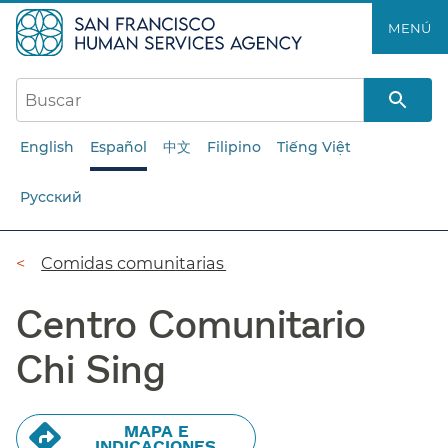
Saltar
MENÚ​​
al
contenido
principal​​
English
Español
中文
Filipino
Tiếng Việt
Русский
Ruta
Comidas comunitarias​​
de
Centro Comunitario
navegación​​
Chi Sing​​
MAPA E
INDICACIONES​​