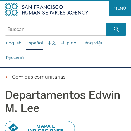
Saltar
MENÚ​​
al
contenido
principal​​
English
Español
中文
Filipino
Tiếng Việt
Русский
Ruta
Comidas comunitarias​​
de
Departamentos Edwin
navegación​​
M. Lee​​
MAPA E
INDICACIONES​​