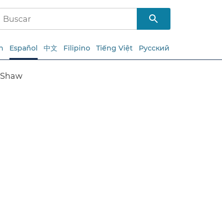
h
Español
中文
Filipino
Tiếng Việt
Русский
Shaw​​