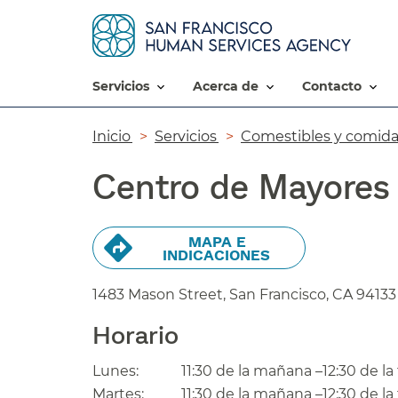
servicios​​
acerca de​​
contacto​​
Ruta
Inicio​​
Servicios​​
Comestibles y comidas
de
Centro de Mayores 
navegación​​
MAPA E
INDICACIONES​​
1483 Mason Street, San Francisco,
CA
94133
Horario​​
Lunes:​​
11:30 de la mañana –12:30 de la t
Martes:​​
11:30 de la mañana –12:30 de la t