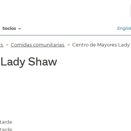
Saltar
al
contenido
principal​​
socios​​
Englis
​​
Comidas comunitarias​​
Centro de Mayores Lady 
Lady Shaw​​
arde​​
arde​​