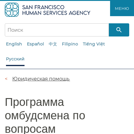
Перейти
МЕНЮ​​
к
основному
содержанию​​
English
Español
中文
Filipino
Tiếng Việt
Русский
Цепочка
Юридическая помощь​​
навигации​​
Программа
омбудсмена по
вопросам