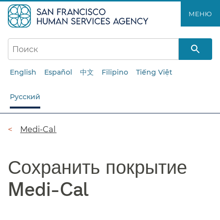
Перейти
МЕНЮ​​
к
основному
содержанию​​
English
Español
中文
Filipino
Tiếng Việt
Русский
Цепочка
Medi-Cal​​
навигации​​
Сохранить покрытие
Medi-Cal​​